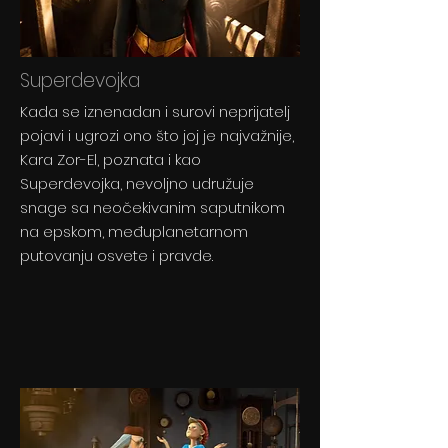
Superdevojka
Kada se iznenadan i surovi neprijatelj
pojavi i ugrozi ono što joj je najvažnije,
Kara Zor-El, poznata i kao
Superdevojka, nevoljno udružuje
snage sa neočekivanim saputnikom
na epskom, međuplanetarnom
putovanju osvete i pravde.