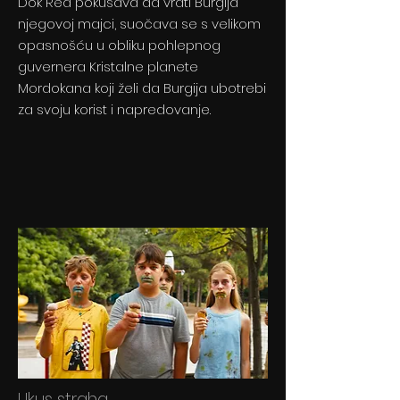
Dok Rea pokušava da vrati Burgija
njegovoj majci, suočava se s velikom
opasnošću u obliku pohlepnog
guvernera Kristalne planete
Mordokana koji želi da Burgija ubotrebi
za svoju korist i napredovanje.
Ukus straha