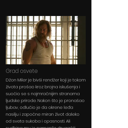
Grad osvete
Džon Miler je bivši rendžer koji je tokom
života prošao kroz brojna iskušenja i
suočio se s najmračnijim stranama
ljudske prirode. Nakon što je pronašao
ljubav, odlučio je da okrene leđa
nasilju i započne miran život daleko
od sveta sukoba i opasnosti. Ali
sudbina mu je namenila drugačiji,