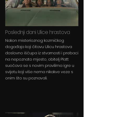
Poslednji dani Ulice hrastova
Nakon misterioznog kozmičkog
događaja koji čitavu Ulicu hrastova
doslovno iščupa iz stvarnosti i prebaci
na nepoznato mjesto, obitelj Platt
suočava se s novim pravilima igre u
svijetu koji više nema nikakve veze s
onim što su poznavali.