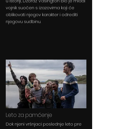
u istoriji, Džordž Vašington bio je mladi
vojnik suočen s izazovima koji će
oblikovati njegov karakter i odrediti
njegovu sudbinu.
Leto za pamćenje
Dok njeni vršnjaci poslednje leto pre