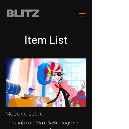
Item List
Mačak u šeširu
Upoznajte mačka u šeširu koga ne