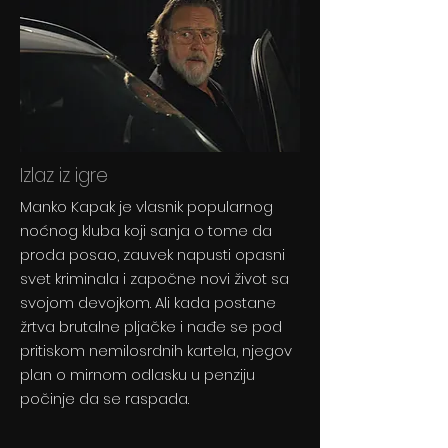
Izlaz iz igre
Manko Kapak je vlasnik popularnog
noćnog kluba koji sanja o tome da
proda posao, zauvek napusti opasni
svet kriminala i započne novi život sa
svojom devojkom. Ali kada postane
žrtva brutalne pljačke i nađe se pod
pritiskom nemilosrdnih kartela, njegov
plan o mirnom odlasku u penziju
počinje da se raspada.