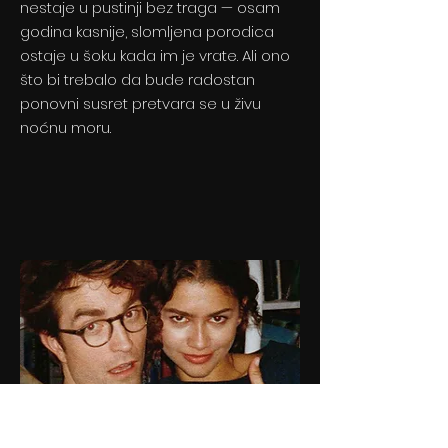
nestaje u pustinji bez traga — osam
godina kasnije, slomljena porodica
ostaje u šoku kada im je vrate. Ali ono
što bi trebalo da bude radostan
ponovni susret pretvara se u živu
noćnu moru.