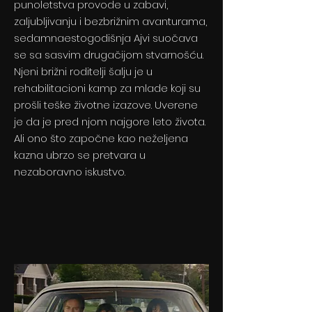
punoletstva provode u zabavi,
zaljubljivanju i bezbrižnim avanturama,
sedamnaestogodišnja Ajvi suočava
se sa sasvim drugačijom stvarnošću.
Njeni brižni roditelji šalju je u
rehabilitacioni kamp za mlade koji su
prošli teške životne izazove. Uverene
je da je pred njom najgore leto života.
Ali ono što započne kao neželjena
kazna ubrzo se pretvara u
nezaboravno iskustvo.