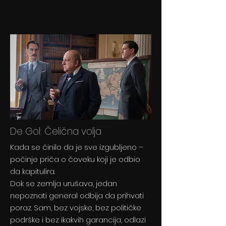
De Gol: Čelična volja
Kada se činilo da je sve izgubljeno –
počinje priča o čoveku koji je odbio
da kapitulira.
Dok se zemlja urušava, jedan
nepoznati general odbija da prihvati
poraz. Sam, bez vojske, bez političke
podrške i bez ikakvih garancija, odlazi