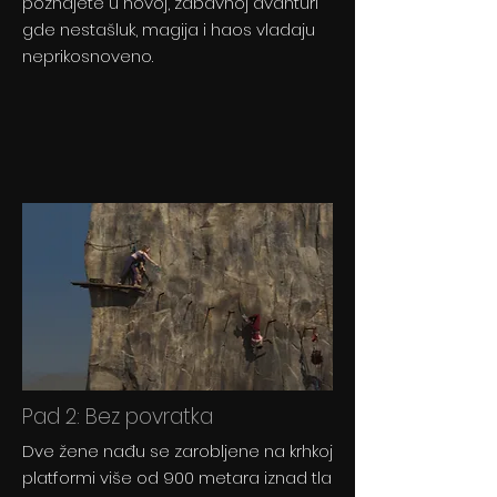
poznajete u novoj, zabavnoj avanturi
gde nestašluk, magija i haos vladaju
neprikosnoveno.
Pad 2: Bez povratka
Dve žene nađu se zarobljene na krhkoj
platformi više od 900 metara iznad tla