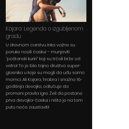
Kajara: Legenda o izgubljenom
gradu
U drevnom carstvu Inka važne su
poruke nosili časkui – munjeviti
“poštanski kuriri” koji su trčali brže od
vetra! To je bilo tajno društvo super-
glasnika u koje su mogli da uđu samo
momci. Ali Kajara, hrabra i snažna 16-
godišnja devojka, odlučuje da
promeni pravila igre. Želi da postane
prva devojka-časkui i ništa je na tom
putu neće zaustaviti!