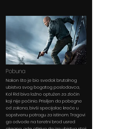
Pobuna
Nakon što je bio svedok brutalnog
ubistva svog bogatog poslodavca,
Kol Rid biva lažno optužen za zločin
koji nije počinio. Prisiljen da pobegne
od zakona, bivši specijalac kreće u
sopstvenu potragu za istinom. Tragovi
ga odvode na teretni brod usred
okeana, gde otkriva da iza ubistva stoji