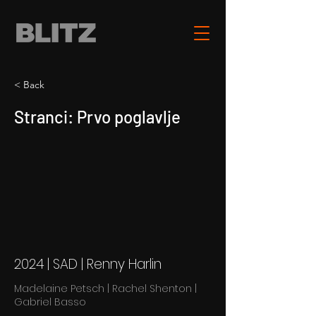
< Back
Stranci: Prvo poglavlje
2024 | SAD | Renny Harlin
Madelaine Petsch | Rachel Shenton |
Gabriel Basso