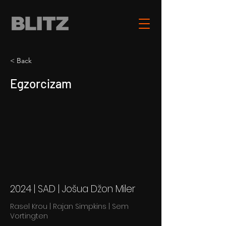
< Back
Egzorcizam
2024 | SAD | Jošua Džon Miler
Rasel Krou | Rajan Simpkins | Sem
Vortingten