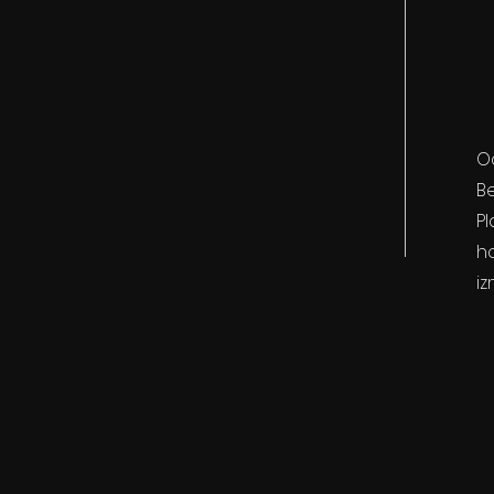
Od
Be
Pl
ho
i