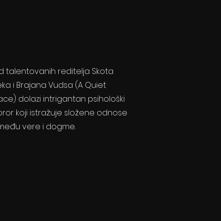
 talentovanih reditelja Skota
ka i Brajana Vudsa (A Quiet
ace) dolazi intrigantan psihološki
ror koji istražuje složene odnose
zmeđu vere i dogme.