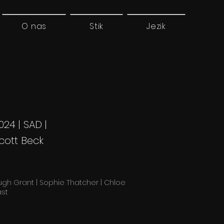
O nas
Stik
Jezik
024 | SAD |
cott Beck
ugh Grant | Sophie Thatcher | Chloe
ast