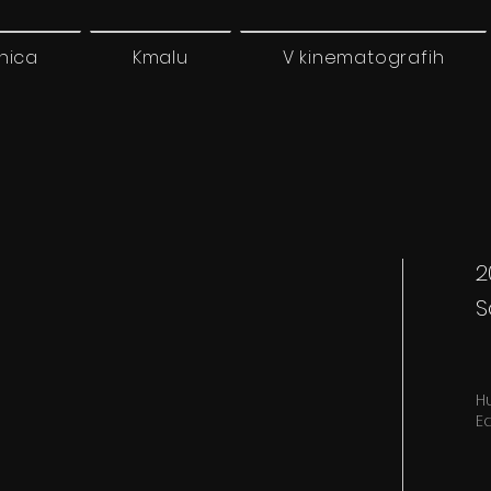
nica
Kmalu
V kinematografih
2
S
H
E