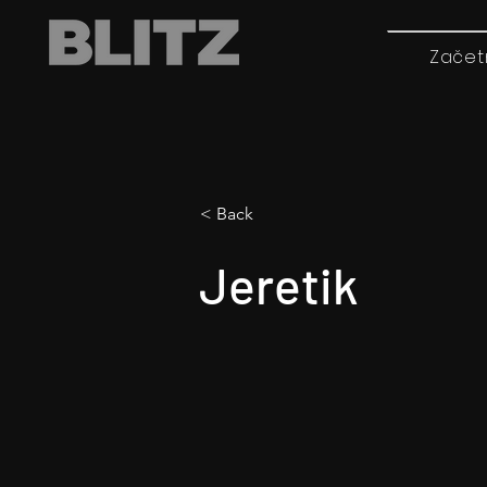
Začet
< Back
Jeretik