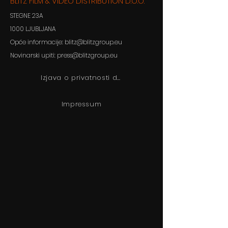
BLITZ FILM & VIDEO DISTRIBUTION D.O.O.
STEGNE 23A
1000 LJUBLJANA
Opće informacije: blitz@blitzgroup.eu
Novinarski upiti: press@blitzgroup.eu
Izjava o privatnosti društva BLITZ d.o.o.
Impressum