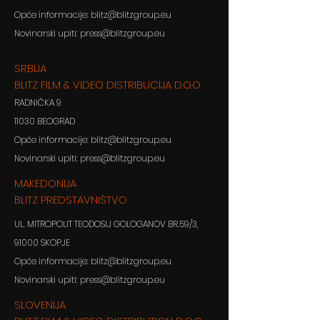
Opće informacije: blitz@blitzgroup.eu
Novinarski upiti: press@blitzgroup.eu
SRBIJA
BLITZ FILM & VIDEO DISTRIBUCIJA D.O.O.
RADNIČKA 9
11030 BEOGRAD
Opće informacije: blitz@blitzgroup.eu
Novinarski upiti: press@blitzgroup.eu
MAKEDONIJA
BLITZ PREDSTAVNIŠTVO
UL. MITROPOLIT TEODOSIJ GOLOGANOV BR.59/3,
91000 SKOPJE
Opće informacije: blitz@blitzgroup.eu
Novinarski upiti: press@blitzgroup.eu
SLOVENIJA