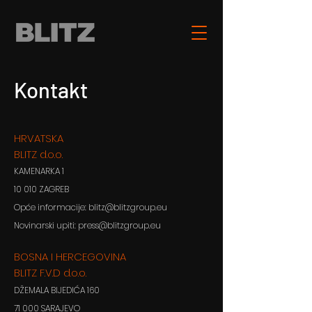
Kontakt
HRVATSKA
BLITZ d.o.o.
KAMENARKA 1
10 010 ZAGREB
Opće informacije: blitz@blitzgroup.eu
Novinarski upiti: press@blitzgroup.eu
BOSNA I HERCEGOVINA
BLITZ F.V.D d.o.o.
DŽEMALA BIJEDIĆA 160
71 000 SARAJEVO