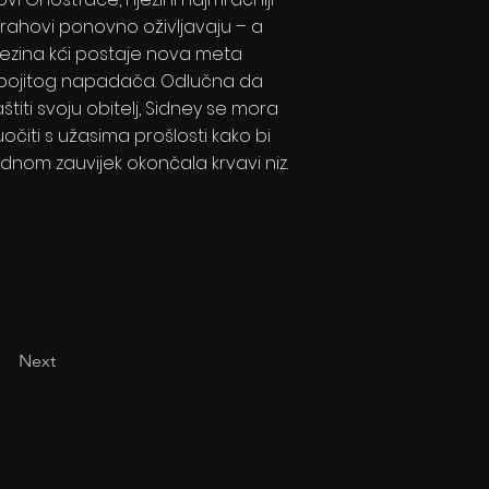
trahovi ponovno oživljavaju – a
jezina kći postaje nova meta
bojitog napadača. Odlučna da
aštiti svoju obitelj, Sidney se mora
uočiti s užasima prošlosti kako bi
ednom zauvijek okončala krvavi niz.
Next