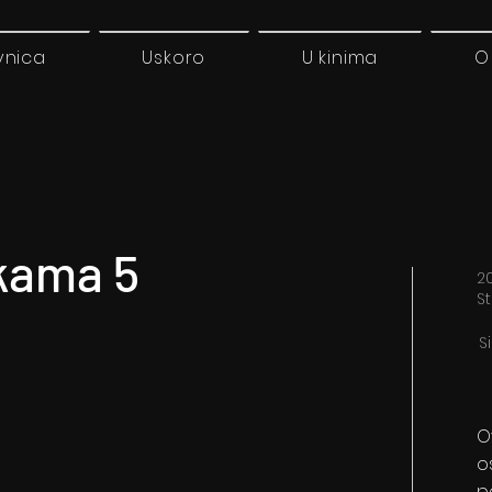
vnica
Uskoro
U kinima
O
čkama 5
2
S
S
O
o
p