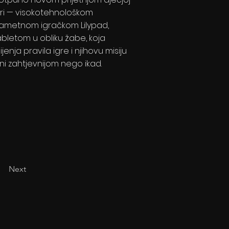
gri — visokotehnološkom
ametnom igračkom Lilypad,
abletom u obliku žabe, koja
ijenja pravila igre i njihovu misiju
ini zahtjevnijom nego ikad.
Next