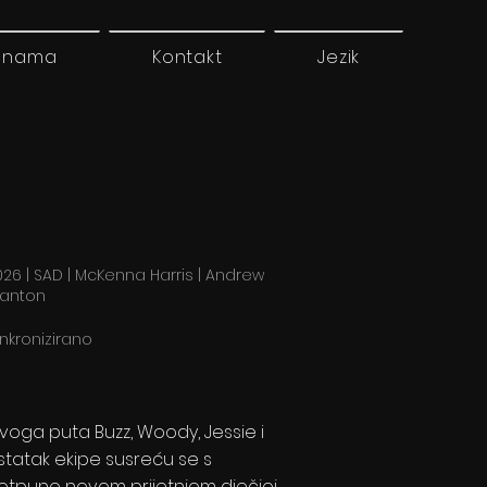
 nama
Kontakt
Jezik
026 | SAD | McKenna Harris | Andrew
tanton
inkronizirano
voga puta Buzz, Woody, Jessie i
statak ekipe susreću se s
otpuno novom prijetnjom dječjoj