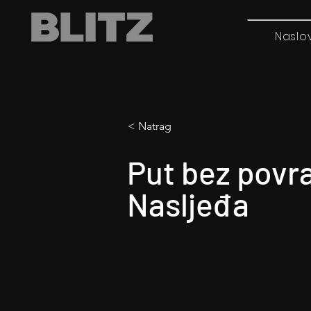
Naslo
< Natrag
Put bez povr
Nasljeđa