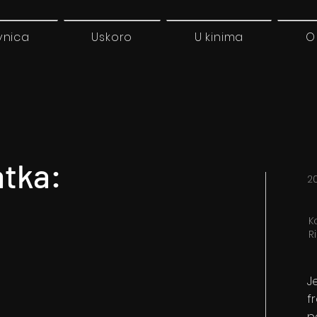
vnica
Uskoro
U kinima
O
atka:
20
K
R
J
f
p