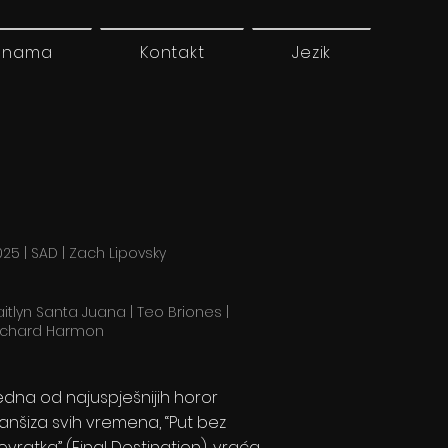
 nama
Kontakt
Jezik
25 | SAD | Zach Lipovsky
aitlyn Santa Juana | Teo Briones |
ichard Harmon
edna od najuspješnijih horor
ranšiza svih vremena, “Put bez
ovratka” (Final Destination), vraća