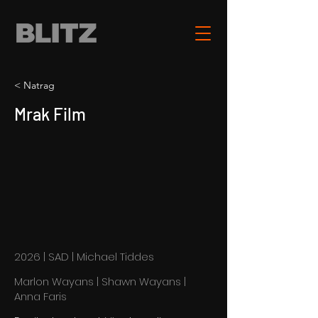
< Natrag
Mrak Film
2026 | SAD | Michael Tiddes
Marlon Wayans | Shawn Wayans |
Anna Faris