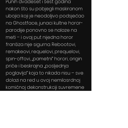
Punih dvadeset i šest godina
nakon što su pobjegli maskiranom
ubojici koji je neodoljivo podsjećao
na Ghostface, junaci kultne horor-
parodije ponovno se nalaze na
meti – i ovaj put nijedna horor
franšiza nije sigurna. Rebootovi,
remakeovi, requelovi, prequelovi,
spin-offovi, „pametni“ horori, origin
priče i beskrajna „posljednja
poglavlja“ koja to nikada nisu – sve
dolazi na red u ovoj nemilosrdnoj
komičnoj dekonstrukciji suvremene
filmske industrije. Ništa nije sveto.
Nijedan klišej ne ostaje pošteđen.
Previous
Next