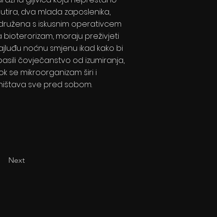
utira, dva mlada zaposlenika,
družena s iskusnim operativcem
a bioterorizam, moraju preživjeti
ajluđu noćnu smjenu ikad kako bi
pasili čovječanstvo od izumiranja,
ok se mikroorganizam širi i
ništava sve pred sobom.
Next