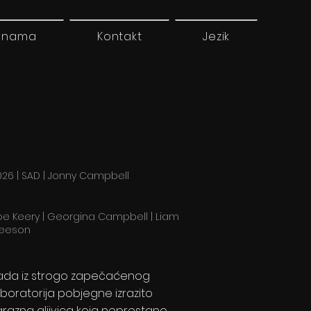
 nama
Kontakt
Jezik
026 | SAD | Jonny Campbell
oe Keery | Georgina Campbell | Liam
eeson
ada iz strogo zapečaćenog
aboratorija pobjegne izrazito
arazna gljivica koja neprestano