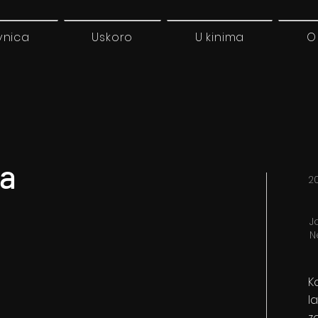
vnica
Uskoro
U kinima
O
ja
2
J
N
K
l
z