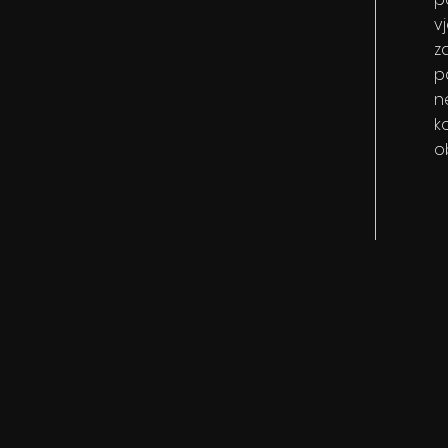
v
z
p
n
k
o