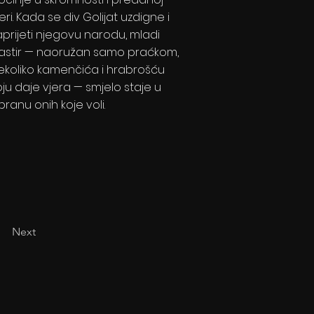
jeri. Kada se div Golijat uzdigne i
aprijeti njegovu narodu, mladi
astir — naoružan samo praćkom,
ekoliko kamenčića i hrabrošću
oju daje vjera — smjelo staje u
branu onih koje voli.
Next