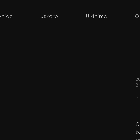
vnica
Uskoro
U kinima
O
20
B
S
O
š
p