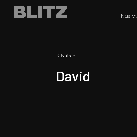
Naslo
< Natrag
David