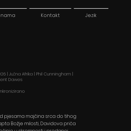
 nama
Kontakt
Jezik
26 | Južna Afrika | Phil Cunningham |
rent Dawes
inkronizirano
d pjesama majčina srca do tihog
apta Božje milosti, Davidova priča
očinje u skromnosti i predanoj