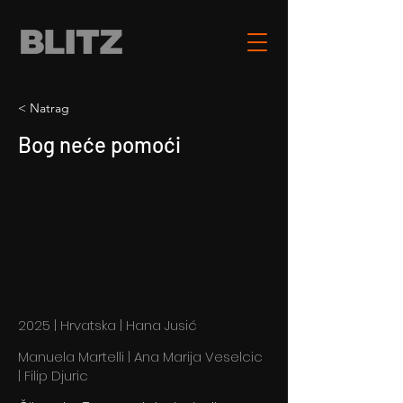
< Natrag
Bog neće pomoći
2025 | Hrvatska | Hana Jusić
Manuela Martelli | Ana Marija Veselcic
| Filip Djuric