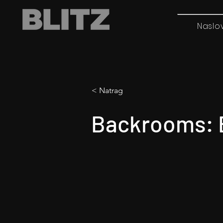
Naslo
< Natrag
Backrooms: B