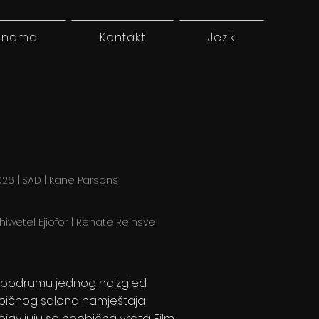
 nama
Kontakt
Jezik
026 | SAD | Kane Parsons
hiwetel Ejiofor | Renate Reinsve
 podrumu jednog naizgled
bičnog salona namještaja
ojavljuju se neobična vrata. Film