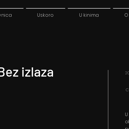
vnica
Uskoro
U kinima
O
ez izlaza
2
C
U
o
p