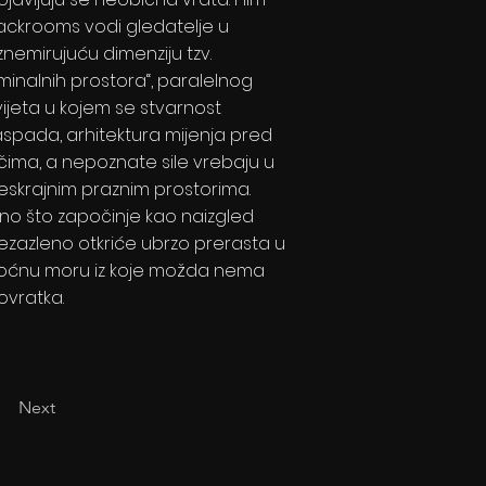
ackrooms vodi gledatelje u
znemirujuću dimenziju tzv.
liminalnih prostora“, paralelnog
vijeta u kojem se stvarnost
aspada, arhitektura mijenja pred
čima, a nepoznate sile vrebaju u
eskrajnim praznim prostorima.
no što započinje kao naizgled
ezazleno otkriće ubrzo prerasta u
oćnu moru iz koje možda nema
ovratka.
Next