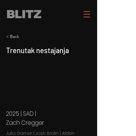
< Back
Trenutak nestajanja
2025 | SAD |
Zach Cregger
Julia Garner | Josh Brolin | Alden