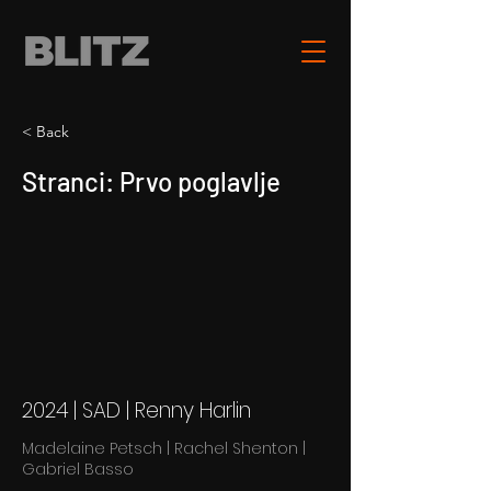
< Back
Stranci: Prvo poglavlje
2024 | SAD | Renny Harlin
Madelaine Petsch | Rachel Shenton |
Gabriel Basso