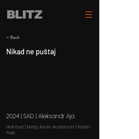
< Back
Nikad ne puštaj
2024 | SAD | Aleksandr Aja
Hali Beri | Metju Kevin Anderson | Kristin
Park