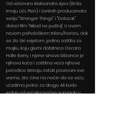
Od vizionara Aleksandra Ajea (Brda
imaju oči, Plen) i izvršnih producenata
serija "Stranger Things" i "Dolazak,"
dolazi film "Nikad ne puštaj". U ovom
novom psihološkom trileru/hororu, dok
se zlo širi svijetom, jedina zaštita za
majku, koju glumi dobitnica Oscara
Halle Berry, i njene sinove blizance je
njihova kuća i zaštitna veza njihove
porodice. Moraju ostati povezani sve
vreme, što čine na način da se vežu
užadima jedno za drugo. Ali kada
jedan od ječaka počne sumnjati u
postojanje zla, veze koje ih drže
zajedno bivaju prekinute, izazivajući
strašnu borbu za preživljavanje.
Previous
Next