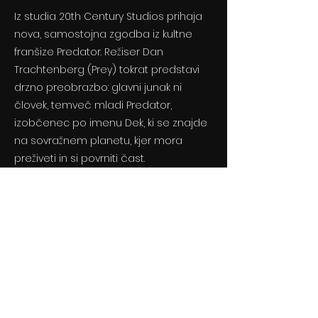
Iz studia 20th Century Studios prihaja
nova, samostojna zgodba iz kultne
franšize Predator. Režiser Dan
Trachtenberg (Prey) tokrat predstavi
drzno preobrazbo: glavni junak ni
človek, temveč mladi Predator,
izobčenec po imenu Dek, ki se znajde
na sovražnem planetu, kjer mora
preživeti in si povrniti čast.
Previous
Next
© 2024 By BLITZ d.o.o.