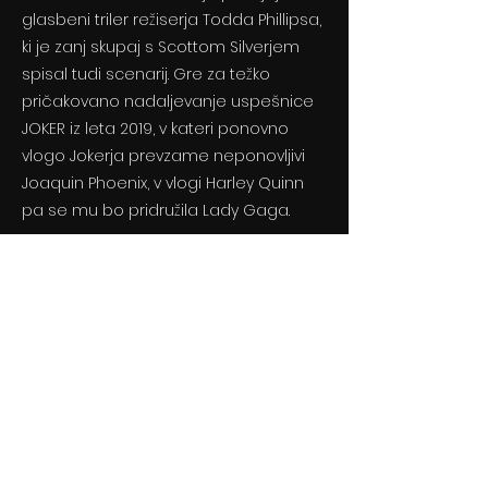
glasbeni triler režiserja Todda Phillipsa,
ki je zanj skupaj s Scottom Silverjem
spisal tudi scenarij. Gre za težko
pričakovano nadaljevanje uspešnice
JOKER iz leta 2019, v kateri ponovno
vlogo Jokerja prevzame neponovljivi
Joaquin Phoenix, v vlogi Harley Quinn
pa se mu bo pridružila Lady Gaga.
Previous
Next
© 2024 By BLITZ d.o.o.