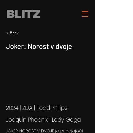
< Back
Joker: Norost v dvoje
2024 | ZDA | Todd Phillips
Joaquin Phoenix | Lady Gaga
JOKER: NOROST V DVOJE je prihajajoči