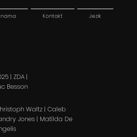
 nama
Kontakt
Jezik
025 | ZDA |
uc Besson
hristoph Waltz | Caleb
andry Jones | Matilda De
ngelis