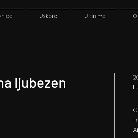
vnica
Uskoro
U kinima
O
2
na ljubezen
L
C
L
A