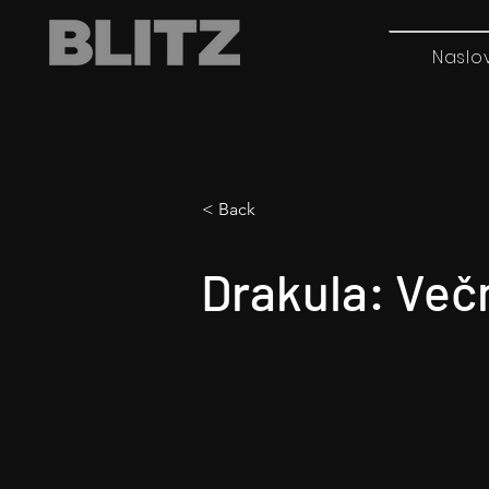
Naslo
< Back
Drakula: Več