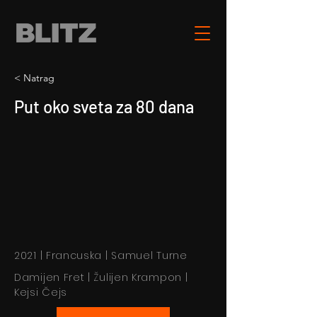
< Natrag
Put oko sveta za 80 dana
2021 | Francuska | Samuel Turne
Damijen Fret | Žulijen Krampon |
Kejsi Čejs