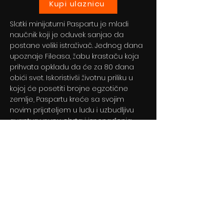
Kupi ulaznicu
Slatki minijaturni Paspartu je mladi
naučnik koji je oduvek sanjao da
postane veliki istraživač. Jednog dana
upoznaje Fileasa, žabu krastaču koja
prihvata opkladu da će za 80 dana
obići svet. Iskoristivši životnu priliku u
kojoj će posetiti brojne egzotične
zemlje, Paspartu kreće sa svojim
novim prijateljem u ludu i uzbudljivu
avanturu punu obrta i iznenađenja.
Previous
Next
© 2024 By BLITZ d.o.o.