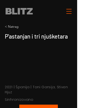
< Natrag
P'astanjan i tri njušketara
2021 | Španija | Toni Garsija, Stiven
Hjuz
Sinhronizovano