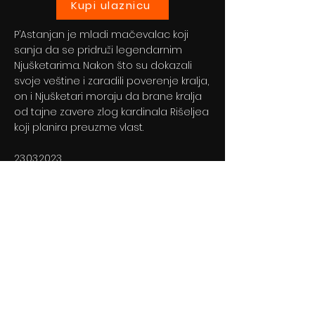
Kupi ulaznicu
P’Astanjan je mladi mačevalac koji
sanja da se pridruži legendarnim
Njušketarima. Nakon što su dokazali
svoje veštine i zaradili poverenje kralja,
on i Njušketari moraju da brane kralja
od tajne zavere zlog kardinala Rišeljea
koji planira preuzme vlast.
23.03.2023
Previous
Next
© 2024 By BLITZ d.o.o.