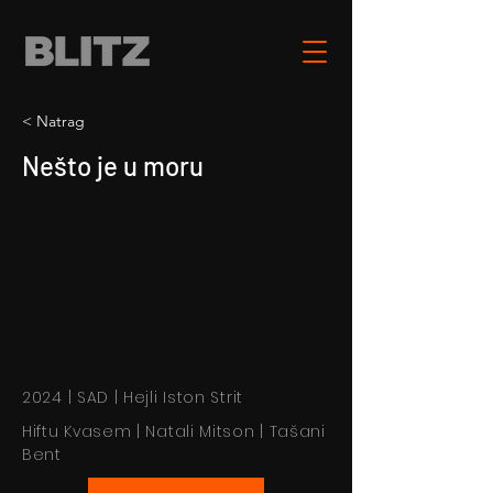
< Natrag
Nešto je u moru
2024 | SAD | Hejli Iston Strit
Hiftu Kvasem | Natali Mitson | Tašani
Bent