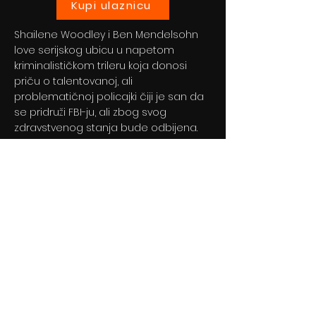
Kupi ulaznicu
Shailene Woodley i Ben Mendelsohn
love serijskog ubicu u napetom
kriminalističkom trileru koja donosi
priču o talentovanoj, ali
problematičnoj policajki čiji je san da
se pridruži FBI-ju, ali zbog svog
zdravstvenog stanja bude odbijena.
Previous
Next
© 2024 By BLITZ d.o.o.