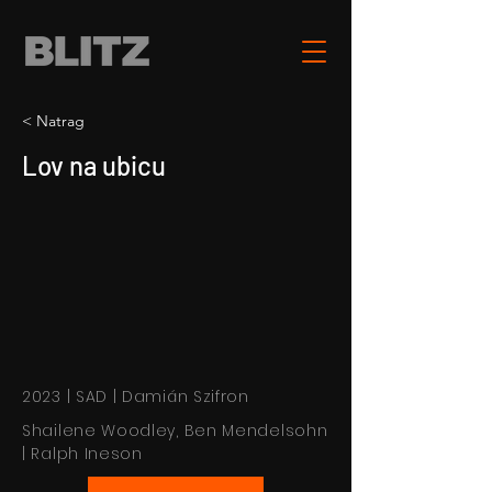
< Natrag
Lov na ubicu
2023 | SAD | Damián Szifron
Shailene Woodley, Ben Mendelsohn
| Ralph Ineson