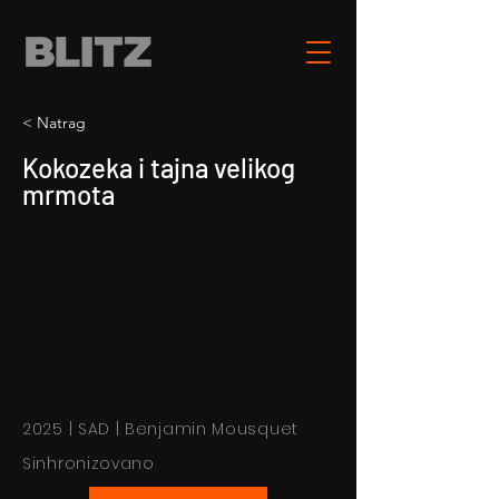
< Natrag
Kokozeka i tajna velikog
mrmota
2025 | SAD | Benjamin Mousquet
Sinhronizovano