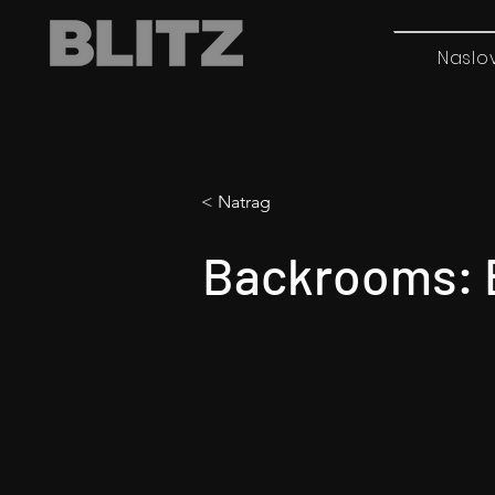
Naslo
< Natrag
Backrooms: B