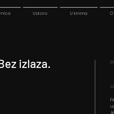
vnica
Uskoro
U kinima
O
ez izlaza.
2
C
F
u
„l