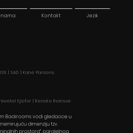
 nama
Kontakt
Jezik
026 | SAD | Kane Parsons
hiwetel Ejiofor | Renate Reinsve
ilm Backrooms vodi gledaoce u
znemirujuću dimenziju tzv.
iminalnih prostora“, paralelnog