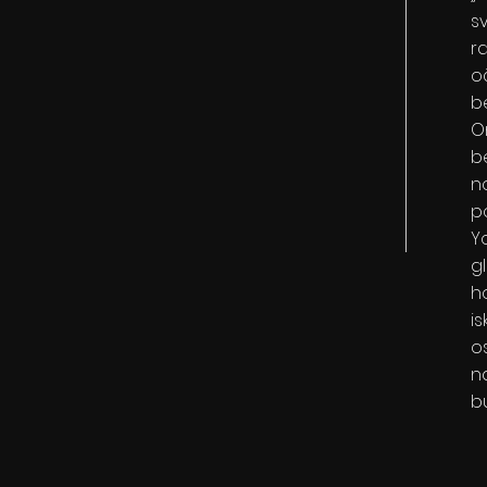
s
r
o
b
O
b
n
p
Y
g
h
i
o
n
b