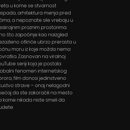
veta u kome se stvarnost
aspada, arhitektura menja pred
čima, a nepoznate sile vrebaju u
eskrajnim praznim prostorima.
no što započinje kao naizgled
ezazleno otkriće ubrzo prerasta u
oćnu moru iz koje možda nema
ovratka. Zasnovan na viralnoj
ouTube seriji koja je postala
lobalni fenomen internetskog
orora, film donosi jedinstveno
skustvo strave – onaj nelagodni
sećaj da ste zakoračili na mesto
a kome nikada niste smeli da
udete.