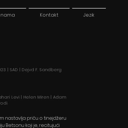
 nama
Kontakt
Jezik
023 | SAD | Dejvd F. Sandberg
ahari Levi | Helen Miren | Adam
rodi
lm nastavlja priču o tinejdžeru
liju Betsonu koji je, recitujući