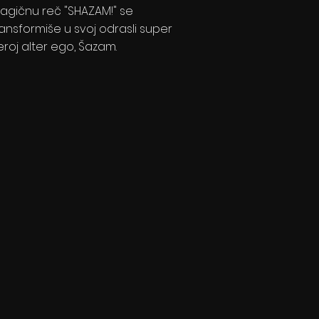
agičnu reč "SHAZAM!" se
ransformiše u svoj odrasli super
eroj alter ego, Šazam.