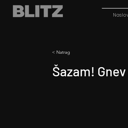
Naslo
< Natrag
Šazam! Gnev