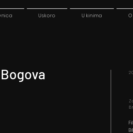
vnica
Uskoro
U kinima
O
 Bogova
2
Z
B
Fi
Bi