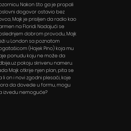
ozornicu. Nakon što ga je propali
oslovni dogovor ostavio bez
vca, Majk je prisiljen da radio kao
armen na Floridi. Nadajući se
oslednjem dobrom provodu, Majk
eži u London sa poznatom
ogatašicom (Hajek Pino) koja mu
aje ponudu koju ne može da
dbije...uz pokoju skrivenu nameru.
da Majk otkrije njen plan, pita se
 li on i novi zgodni plesači, koje
ora da dovede u formu, mogu
a izvedu nemoguće?