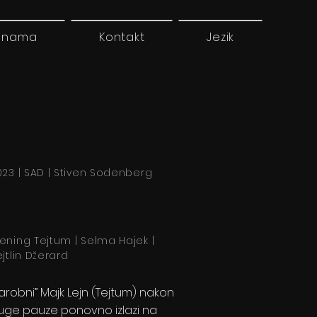
 nama
Kontakt
Jezik
023 | SAD | Stiven Sodenberg
̌ening Tejtum | Selma Hajek |
jtlin Džerard
arobni” Majk Lejn (Tejtum) nakon
uge pauze ponovno izlazi na