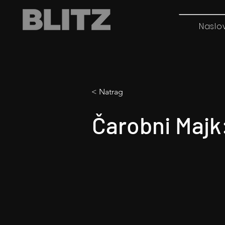
Naslo
< Natrag
Čarobni Majk: