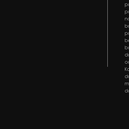
p
p
no
b
p
b
b
d
o
Ka
da
m
d