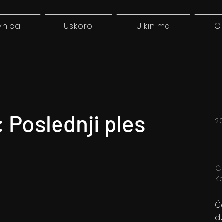
vnica
Uskoro
U kinima
O
 Poslednji ples
2
C
Ke
Č
d