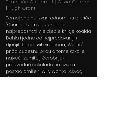
Timothée Chalamet | Olivia Colman
| Hugh Grant
Temeljeno na izvanrednom liku iz priče
"Charlie i tvornica čokolade",
najprepoznatljivije dječje knjige Roalda
Dahla i jedne od najprodavanijih
dječjih knjiga svih vremena, "Wonka"
priča čudesnu priču o tome kako je
najveći izumitelj, čarobnjak i
proizvođač čokolade na svijetu
postao omiljeni Willy Wonka kakvog
danas poznajemo.
Previous
Next
© 2024 By BLITZ d.o.o.