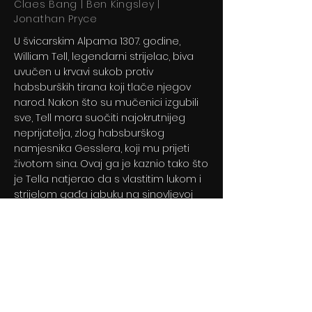
Claes Bang | Ben Kingsley |
Jonathan Pryce
U švicarskim Alpama 1307. godine,
William Tell, legendarni strijelac, biva
uvučen u krvavi sukob protiv
habsburških tirana koji tlače njegov
narod. Nakon što su mučenici izgubili
sve, Tell mora suočiti najokrutnijeg
neprijatelja, zlog habsburškog
namjesnika Gesslera, koji mu prijeti
životom sina. Ovaj ga je kaznio tako što
je Tella natjerao da s vlastitim lukom i
strijelom gađa jabuku na sinovljevoj
glavi.
Previous
Next