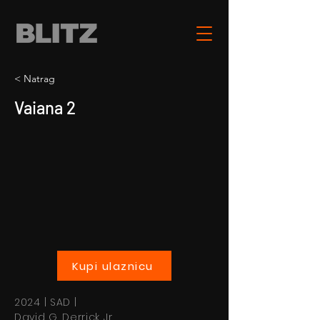
< Natrag
Vaiana 2
Kupi ulaznicu
2024 | SAD |
David G. Derrick Jr.