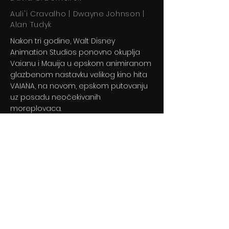
Auli'i Cravalho | Dwayne Johnson |
Alan Tudyk
Nakon tri godine, Walt Disney
Animation Studios ponovno okuplja
Vaianu i Mauija u epskom animiranom
glazbenom nastavku velikog kino hita
VAIANA, na novom, epskom putovanju
uz posadu neočekivanih
moreplovaca.
Previous
Next
© 2024 By BLITZ d.o.o.