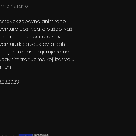
inkronizirano
astavak zabavne animirane
vanture Ups! Noa je otišao. Naši
oznati mali junaci jure kroz
vanturu koja zaustavlja dah,
spunjenu opasnim jurnjavama i
abavnim trenucima koji izazivaju
mijeh.
3.03.2023