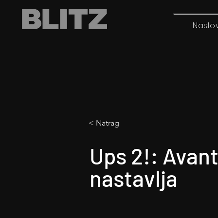
Naslo
< Natrag
Ups 2!: Avan
nastavlja