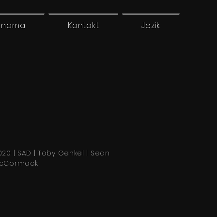
 nama
Kontakt
Jezik
020 | SAD | Toby Genkel | Sean
cCormack