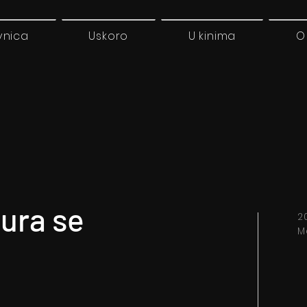
vnica
Uskoro
U kinima
O
tura se
2
M