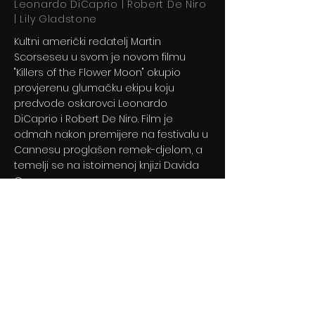
Leonardo DiCaprio | Robert De Niro
| Lily Gladstone
Kultni američki redatelj Martin
Scorseseu u svom je novom filmu
"Killers of the Flower Moon" okupio
provjerenu glumačku ekipu koju
predvode oskarovci Leonardo
DiCaprio i Robert De Niro. Film je
odmah nakon premijere na festivalu u
Cannesu proglašen remek-djelom, a
temelji se na istoimenoj knjizi Davida
Granna.
Previous
Next
© 2024 By BLITZ d.o.o.