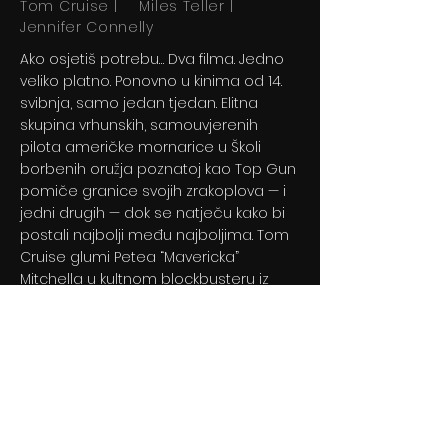
Tom Cruise | Miles Teller |
Jennifer Connelly
Ako osjetiš potrebu… Dva filma. Jedno
veliko platno. Ponovno u kinima od 14.
svibnja, samo jedan tjedan. Elitna
skupina vrhunskih, samouvjerenih
pilota američke mornarice u Školi
borbenih oružja poznatoj kao Top Gun
pomiče granice svojih zrakoplova — i
jedni drugih — dok se natječu kako bi
postali najbolji među najboljima. Tom
Cruise glumi Petea “Mavericka”
Mitchella u kultnom blockbusteru iz
1986. koji je obilježio jednu generaciju.
Previous
Next