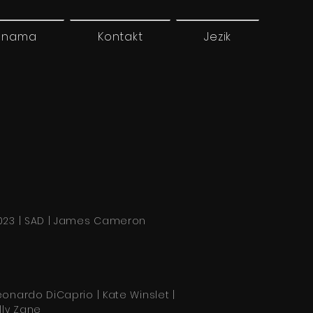
 nama
Kontakt
Jezik
023 | SAD | James Cameron
eonardo DiCaprio | Kate Winslet |
illy Zane