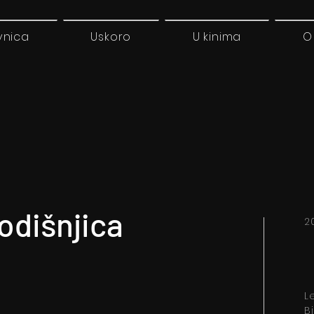
vnica
Uskoro
U kinima
O
godišnjica
2
L
B