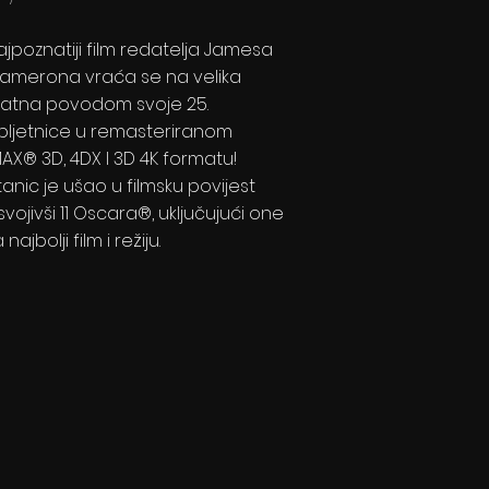
ajpoznatiji film redatelja Jamesa
amerona vraća se na velika
latna povodom svoje 25.
bljetnice u remasteriranom
MAX® 3D, 4DX I 3D 4K formatu!
itanic je ušao u filmsku povijest
svojivši 11 Oscara®, uključujući one
 najbolji film i režiju.