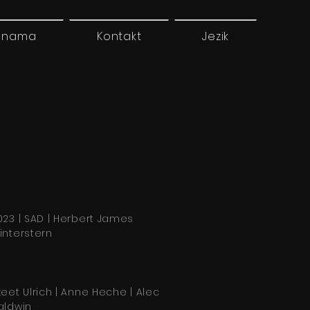
 nama
Kontakt
Jezik
023 | SAD | Herbert James
interstern
keet Ulrich | Anne Heche | Alec
aldwin