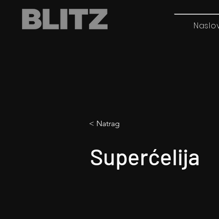
Naslo
< Natrag
Superćelija