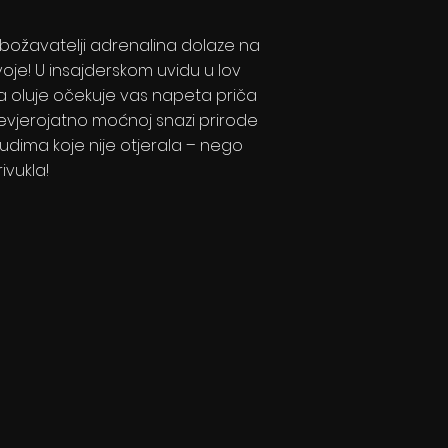
božavatelji adrenalina dolaze na
voje! U insajderskom uvidu u lov
a oluje očekuje vas napeta priča
evjerojatno moćnoj snazi prirode
 ljudima koje nije otjerala – nego
ivukla!