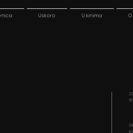
vnica
Uskoro
U kinima
O
2
W
S
B