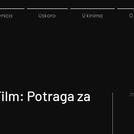
vnica
Uskoro
U kinima
O
ilm: Potraga za
2