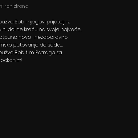
inkronizirano
pužva Bob i njegovi prijatelji iz
ikini doline kreću na svoje najveće,
otpuno novo i nezaboravno
ilmsko putovanje do sada…
pužva Bob film: Potraga za
kockanim!