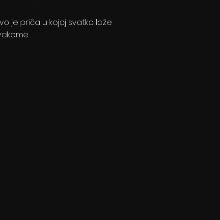
vo je priča u kojoj svatko laže
vakome.