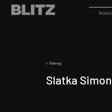
Naslo
< Natrag
Slatka Simo