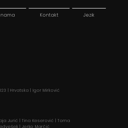
 nama
Kontakt
Jezik
023 | Hrvatska | Igor Mirković
aja Jurić | Tina Keserović | Toma
edvešek | Jerko Marčić