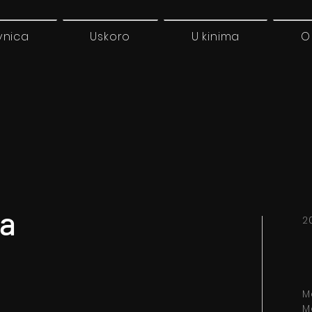
vnica
Uskoro
U kinima
O
na
2
M
M