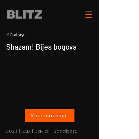
< Natrag
Shazam! Bijes bogova
Kupi ulaznicu
2023 | SAD | David F. Sandberg