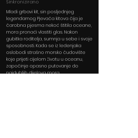
Sinkronizirano
Mladi grbavi kit, sin posljednjeg
legendarnog Pjevača kitova čija je
čarobna pjesma nekoć štitila oceane,
mora pronaći vlastiti glas. Nakon
gubitka roditelja, sumnja u sebe i svoje
sposobnosti. Kada se iz ledenjaka
oslobodi strašno morsko čudovište
koje prijeti cijelom životu u oceanu,
započinje opasno putovanje do
najdubljih dijelova mora.
Previous
Next
© 2024 By BLITZ d.o.o.