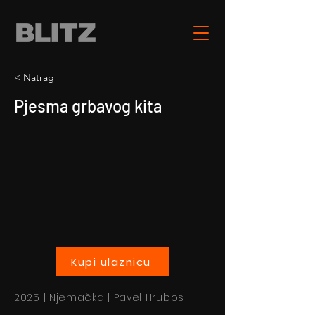
< Natrag
Pjesma grbavog kita
Kupi ulaznicu
2025 | Njemačka | Pavel Hrubos