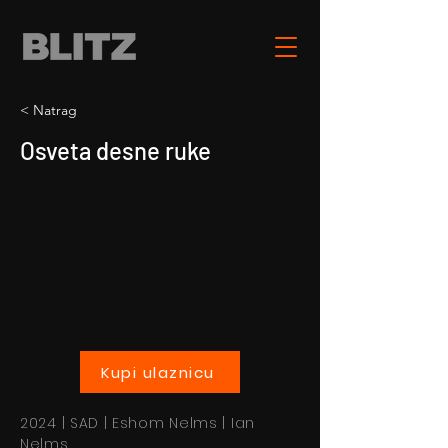
< Natrag
Osveta desne ruke
Kupi ulaznicu
2024 | SAD | Eshom Nelms | Ian
Nelms