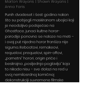
Marlon Wayans | Shawn Wayans |
Anna Faris
Punih dvadeset i šest godina nakon
što su pobjegli maskiranom ubojici koji
je neodoljivo podsjećao na
Ghostface, junaci kultne horor-
parodije ponovno se nalaze na meti –
i ovaj put nijedna horor franšiza nije
sigurna. Rebootovi, remakeovi,
requelovi, prequelovi, spin-offovi,
„pametni“ horori, origin priče i
beskrajna „posljednja poglavlja“ koja
to nikada nisu – sve dolazi na red u
ovoj nemilosrdnoj komičnoj
dekonstrukciji suvremene filmske
industrije. Ništa nije sveto. Nijedan klišej
ne ostaje pošteđen.