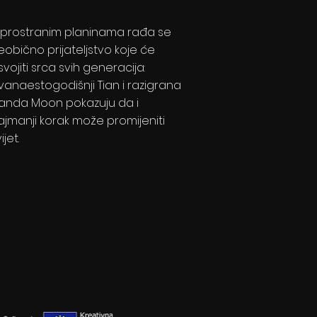
 prostranim planinama rađa se
eobično prijateljstvo koje će
svojiti srca svih generacija:
vanaestogodišnji Tian i razigrana
anda Moon pokazuju da i
ajmanji korak može promijeniti
ijet.