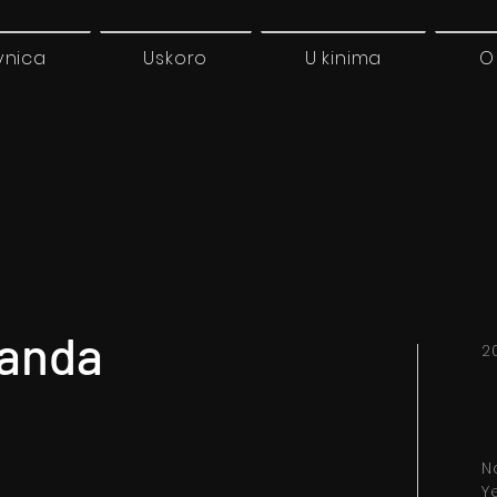
vnica
Uskoro
U kinima
O
panda
2
N
Y