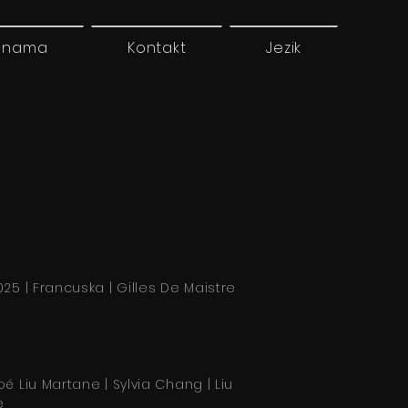
 nama
Kontakt
Jezik
025 | Francuska | Gilles De Maistre
oé Liu Martane | Sylvia Chang | Liu
e