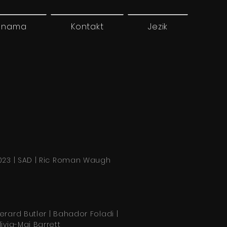
 nama
Kontakt
Jezik
023 | SAD | Ric Roman Waugh
erard Butler | Bahador Foladi |
livia-Mai Barrett