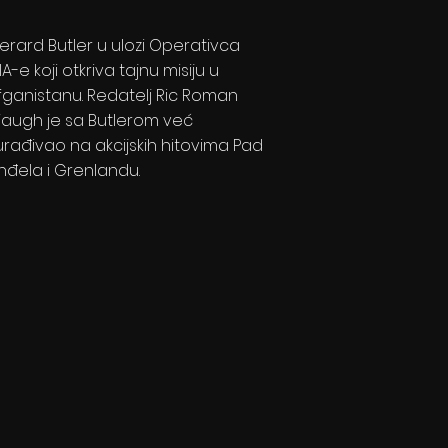
erard Butler u ulozi Operativca
IA-e koji otkriva tajnu misiju u
fganistanu. Redatelj Ric Roman
augh je sa Butlerom već
urađivao na akcijskih hitovima Pad
nđela i Grenlandu.