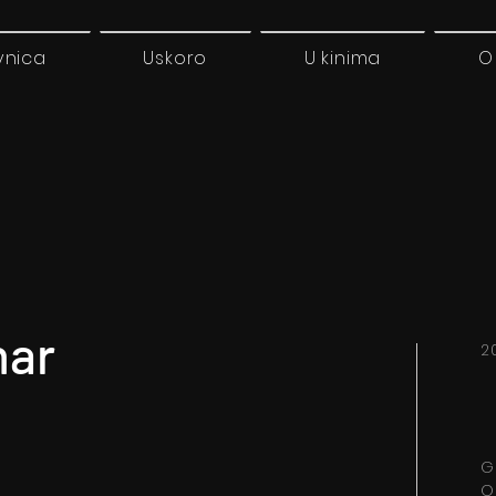
vnica
Uskoro
U kinima
O
har
2
G
O