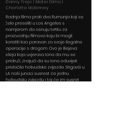
Danny Trejo | Matei Dima |
Charlotte McKinney
Radnja filma prati dva Rumunja koji se
žele preseliti u Los Angeles s
namjerom da osnuju tvrtku za
proizvodnju filmova koju bi mogli
koristiti kao paravan za svoje ilegalne
operacije s drogom. Ovo je Iliejeva
ideja koja uvjerava Iona da mu se
pridruži, znajući da su Iona oduvijek
privlačile holivudske zvijezde. Stigavši u
LA naši junaci susrest će jednu
holivudsku zvijezdu i taj će im susret
potpuno promijeniti život.
Previous
Next