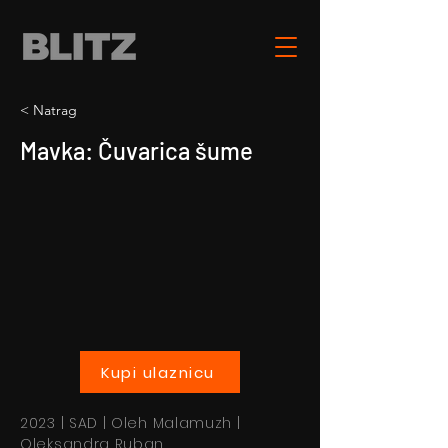
< Natrag
Mavka: Čuvarica šume
Kupi ulaznicu
2023 | SAD | Oleh Malamuzh |
Oleksandra Ruban