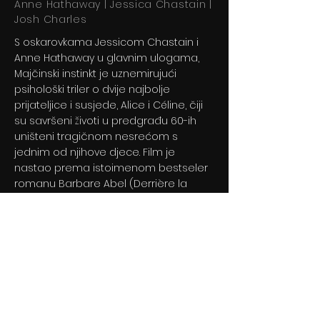
Anne Hathaway | Jessica Chastain |
Josh Charles
S oskarovkama Jessicom Chastain i
Anne Hathaway u glavnim ulogama,
Majčinski instinkt je uznemirujući
psihološki triler o dvije najbolje
prijateljice i susjede, Alice i Céline, čiji
su savršeni životi u predgrađu 60-ih
uništeni tragičnom nesrećom s
jednim od njihove djece. Film je
nastao prema istoimenom bestseler
romanu Barbare Abel (Derrière la
haine).
Previous
Next