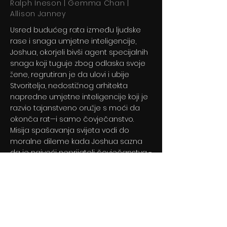
Ralph Ineson | Gemma Chan |
Allison Janney
Usred budućeg rata između ljudske
rase i snaga umjetne inteligencije,
Joshua, okorjeli bivši agent specijalnih
snaga koji tuguje zbog odlaska svoje
žene, regrutiran je da ulovi i ubije
Stvoritelja, nedostižnog arhitekta
napredne umjetne inteligencije koji je
razvio tajanstveno oružje s moći da
okonča rat—i samo čovječanstvo.
Misija spašavanja svijeta vodi do
moralne dileme kada Joshua sazna
da je najveći neprijatelj čovječanstva -
dijete.
Previous
Next