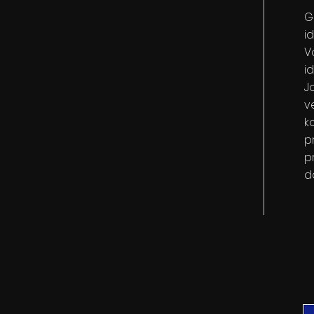
G
i
V
id
J
ve
k
pr
p
d