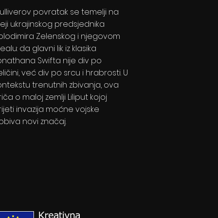
ulliverov povratak se temelji na
deji ukrajinskog predsjednika
olodimira Zelenskog i njegovom
ealu: da glavni lik iz klasika
onathana Swifta nije div po
ličini, već div po srcu i hrabrosti. U
ontekstu trenutnih zbivanja, ova
iča o maloj zemlji Liliput kojoj
rijeti invazija moćne vojske
obiva novi značaj.