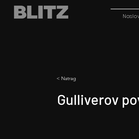
Naslo
< Natrag
Gulliverov p