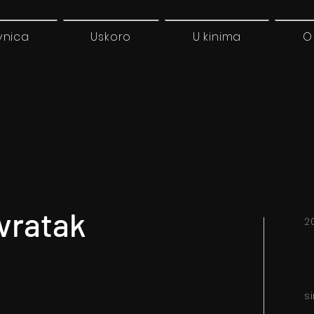
vnica
Uskoro
U kinima
O
ovratak
2
s