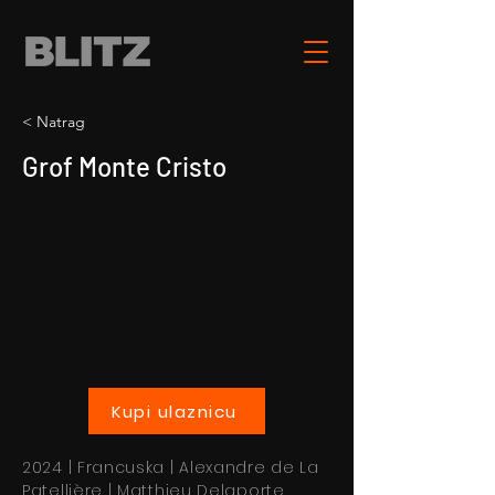
< Natrag
Grof Monte Cristo
Kupi ulaznicu
2024 | Francuska | Alexandre de La
Patellière | Matthieu Delaporte