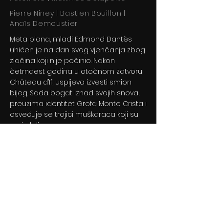
Pierre Niney | Bastien Bouillon |
Anaïs Demoustier
Meta plana, mladi Edmond Dantès
uhićen je na dan svog vjenčanja zbog
zločina koji nije počinio. Nakon
četrnaest godina u otočnom zatvoru
Château d’If, uspijeva izvesti smion
bijeg. Sada bogat iznad svojih snova,
preuzima identitet Grofa Monte Crista i
osvećuje se trojici muškaraca koji su
ga izdali.
Previous
Next
© 2024 By BLITZ d.o.o.