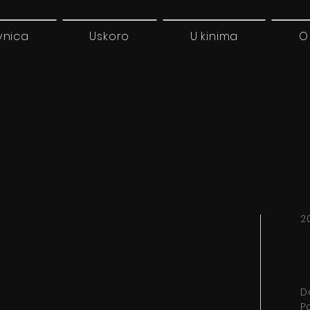
vnica
Uskoro
U kinima
O
2
D
P