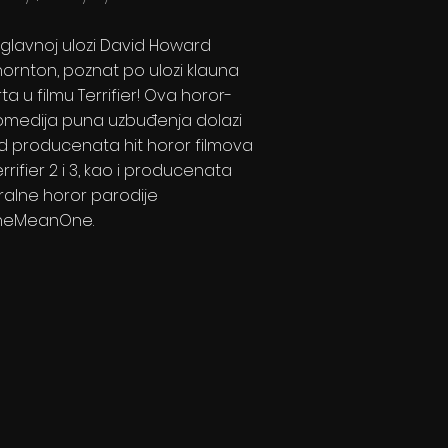
 glavnoj ulozi David Howard
hornton, poznat po ulozi klauna
rta u filmu Terrifier! Ova horor-
omedija puna uzbuđenja dolazi
d producenata hit horor filmova
errifier 2 i 3, kao i producenata
iralne horor parodije
heMeanOne.