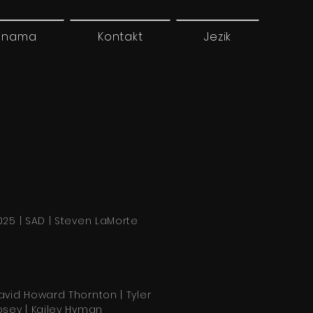
 nama
Kontakt
Jezik
025 | SAD | Steven LaMorte
avid Howard Thornton | Tyler
osey | Kailey Hyman